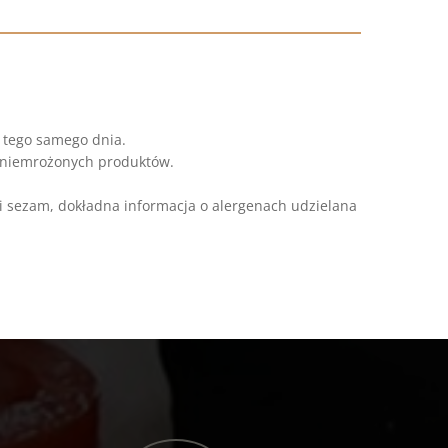
0 tego samego dnia.
h niemrożonych produktów.
e i sezam, dokładna informacja o alergenach udzielana