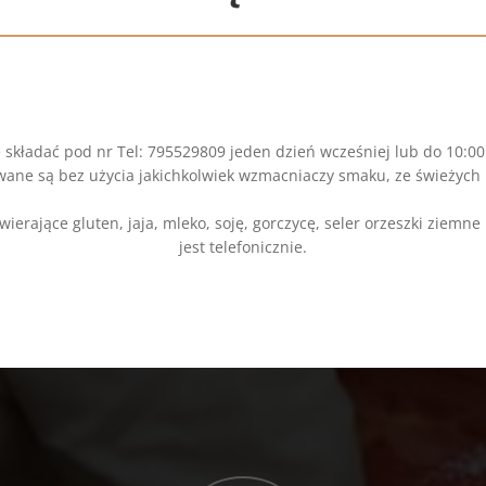
składać pod nr Tel: 795529809 jeden dzień wcześniej lub do 10:0
wane są bez użycia jakichkolwiek wzmacniaczy smaku, ze świeżyc
ierające gluten, jaja, mleko, soję, gorczycę, seler orzeszki ziemn
jest telefonicznie.