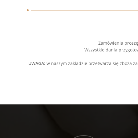
Zamówienia proszę 
Wszystkie dania przygoto
UWAGA:
w naszym zakładzie przetwarza się zboża zaw