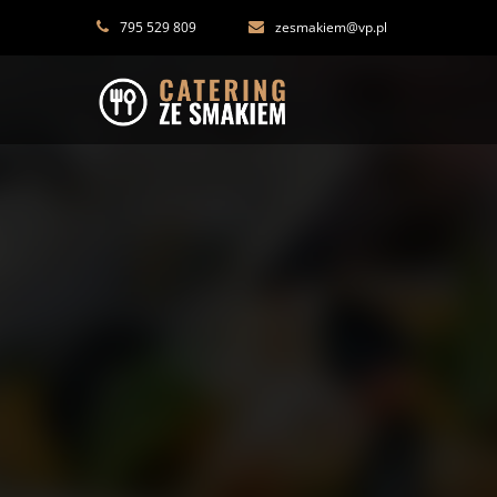
You are using an
outdated
browser.
795 529 809
zesmakiem@vp.pl
Anem
Paweł
Starzec